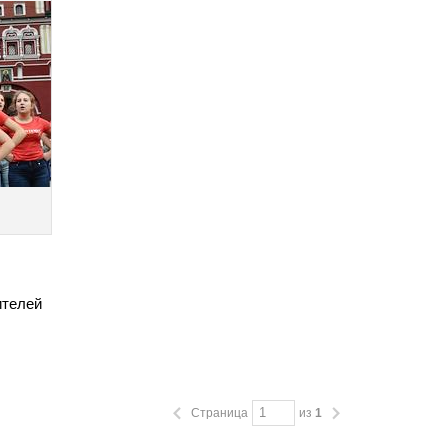
ителей
Страница
из
1