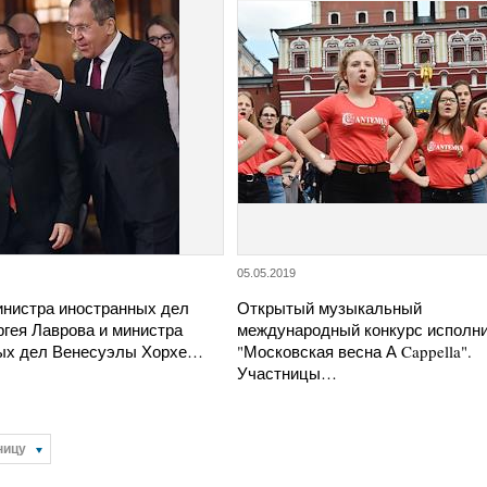
05.05.2019
инистра иностранных дел
Открытый музыкальный
ргея Лаврова и министра
международный конкурс исполн
ых дел Венесуэлы Хорхе…
"Московская весна А Cappella".
Участницы…
ницу