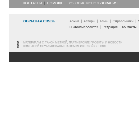
КОНТАКТЫ
ПОМОЩЬ
УСЛОВИЯ ИСПОЛЬЗОВАНИЯ
ОБРАТНАЯ СВЯЗЬ
Архив
Авторы
Темы
Справочники
О «Коммерсанте»
Редакция
Контакты
МАТЕРИАЛЫ С ТАКОЙ МЕТКОЙ, ПАРТНЕРСКИЕ ПРОЕКТЫ И НОВОСТИ
КОМПАНИЙ ОПУБЛИКОВАНЫ НА КОММЕРЧЕСКОЙ ОСНОВЕ