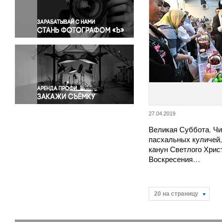
Правосудие
Происшествия и конфликты
Религия
Светская жизнь
Спорт
Экология
Экономика и бизнес
27.04.2019
Великая Суббота. Ч
пасхальных куличей,
канун Светлого Хрис
Воскресения…
20 на страницу