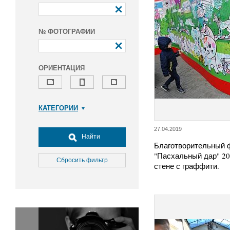
№ ФОТОГРАФИИ
ОРИЕНТАЦИЯ
КАТЕГОРИИ
Армия и ВПК
27.04.2019
Досуг, туризм и отдых
Найти
Благотворительный 
Культура
"Пасхальный дар" 20
Медицина
Сбросить фильтр
стене с граффити.
Наука
Образование
Общество
Окружающая среда
Политика