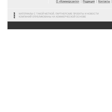
О «Коммерсанте»
Редакция
Контакты
МАТЕРИАЛЫ С ТАКОЙ МЕТКОЙ, ПАРТНЕРСКИЕ ПРОЕКТЫ И НОВОСТИ
КОМПАНИЙ ОПУБЛИКОВАНЫ НА КОММЕРЧЕСКОЙ ОСНОВЕ