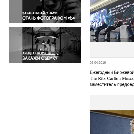
Правосудие
Происшествия и конфликты
Религия
Светская жизнь
Спорт
Экология
Экономика и бизнес
03.04.2019
Ежегодный Биржевой
The Ritz-Carlton Mos
заместитель предсе