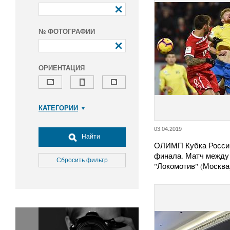
№ ФОТОГРАФИИ
ОРИЕНТАЦИЯ
КАТЕГОРИИ
Армия и ВПК
03.04.2019
Досуг, туризм и отдых
Найти
ОЛИМП Кубка России
Культура
финала. Матч между
Медицина
Сбросить фильтр
"Локомотив" (Москва
Наука
Образование
Общество
Окружающая среда
Политика