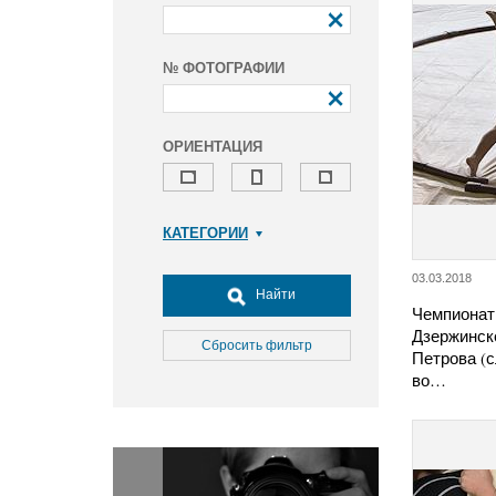
№ ФОТОГРАФИИ
ОРИЕНТАЦИЯ
КАТЕГОРИИ
Армия и ВПК
03.03.2018
Досуг, туризм и отдых
Найти
Чемпионат
Культура
Дзержинск
Медицина
Сбросить фильтр
Петрова (с
Наука
во…
Образование
Общество
Окружающая среда
Политика