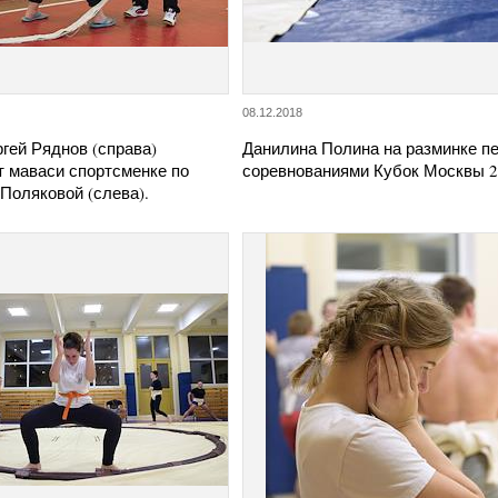
08.12.2018
гей Ряднов (справа)
Данилина Полина на разминке п
т маваси спортсменке по
соревнованиями Кубок Москвы 
Поляковой (слева).