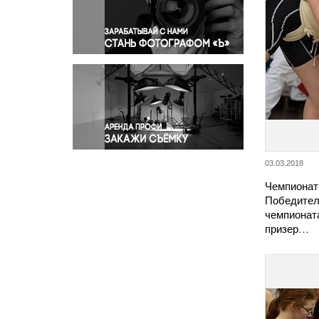
Правосудие
Происшествия и конфликты
Религия
Светская жизнь
Спорт
Экология
Экономика и бизнес
03.03.2018
Чемпионат 
Победител
чемпионат
призер…