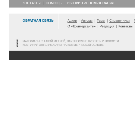
КОНТАКТЫ
ПОМОЩЬ
УСЛОВИЯ ИСПОЛЬЗОВАНИЯ
ОБРАТНАЯ СВЯЗЬ
Архив
Авторы
Темы
Справочники
О «Коммерсанте»
Редакция
Контакты
МАТЕРИАЛЫ С ТАКОЙ МЕТКОЙ, ПАРТНЕРСКИЕ ПРОЕКТЫ И НОВОСТИ
КОМПАНИЙ ОПУБЛИКОВАНЫ НА КОММЕРЧЕСКОЙ ОСНОВЕ