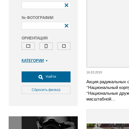
№ ФОТОГРАФИИ
ОРИЕНТАЦИЯ
КАТЕГОРИИ
Армия и ВПК
16.03.2019
Досуг, туризм и отдых
Найти
Акция радикальных 
Культура
"Национальный корпу
Медицина
Сбросить фильтр
"Национальные друж
Наука
масштабной…
Образование
Общество
Окружающая среда
Политика