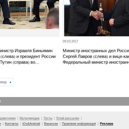
09.03.2017
инистр Израиля Биньямин
Министр иностранных дел Росси
(слева) и президент России
Сергей Лавров (слева) и вице-ка
Путин (справа) во…
Федеральный министр иностра
ницу
Я
равочники
Мультимедиа
Тесты
Email-рассылки
я
Контакты
iOs&Android
Вакансии
Правовая информация
Реклама