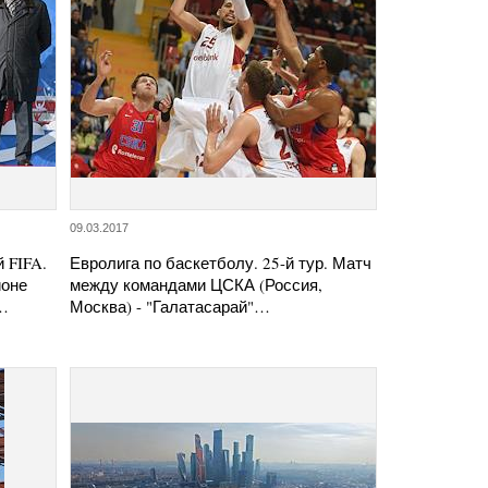
09.03.2017
 FIFA.
Евролига по баскетболу. 25-й тур. Матч
ионе
между командами ЦСКА (Россия,
й…
Москва) - "Галатасарай"…