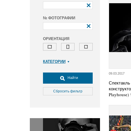
№ ФОТОГРАФИИ
ОРИЕНТАЦИЯ
КАТЕГОРИИ
Армия и ВПК
09.03.2017
Досуг, туризм и отдых
Найти
Спектакль 
Культура
конструкто
Медицина
Сбросить фильтр
Playhouse
Наука
Образование
Общество
Окружающая среда
Политика