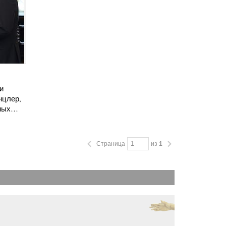
и
нцлер,
нных…
Страница
из
1