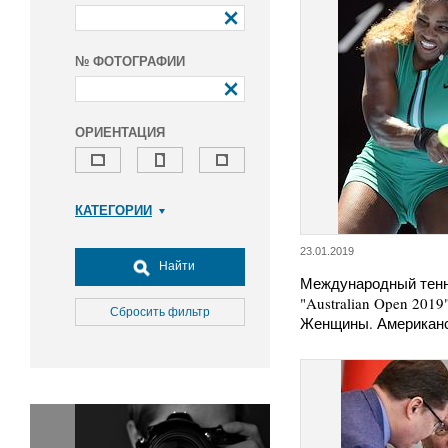
№ ФОТОГРАФИИ
ОРИЕНТАЦИЯ
КАТЕГОРИИ
Армия и ВПК
23.01.2019
Досуг, туризм и отдых
Найти
Международный тенн
Культура
"Australian Open 2019
Медицина
Сбросить фильтр
Женщины. Американс
Наука
Образование
Общество
Окружающая среда
Политика