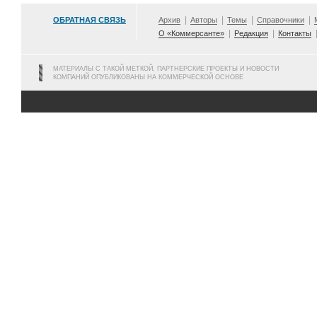
ОБРАТНАЯ СВЯЗЬ
Архив
Авторы
Темы
Справочники
О «Коммерсанте»
Редакция
Контакты
МАТЕРИАЛЫ С ТАКОЙ МЕТКОЙ, ПАРТНЕРСКИЕ ПРОЕКТЫ И НОВОСТИ
КОМПАНИЙ ОПУБЛИКОВАНЫ НА КОММЕРЧЕСКОЙ ОСНОВЕ