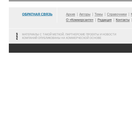
ОБРАТНАЯ СВЯЗЬ
Архив
Авторы
Темы
Справочники
О «Коммерсанте»
Редакция
Контакты
МАТЕРИАЛЫ С ТАКОЙ МЕТКОЙ, ПАРТНЕРСКИЕ ПРОЕКТЫ И НОВОСТИ
КОМПАНИЙ ОПУБЛИКОВАНЫ НА КОММЕРЧЕСКОЙ ОСНОВЕ