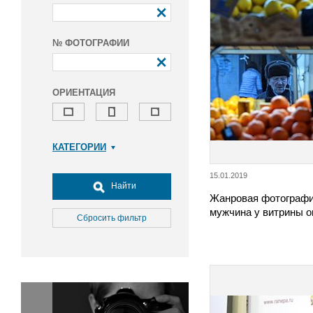
№ ФОТОГРАФИИ
ОРИЕНТАЦИЯ
КАТЕГОРИИ
Армия и ВПК
15.01.2019
Досуг, туризм и отдых
Найти
Жанровая фотографи
Культура
мужчина у витрины о
Медицина
Сбросить фильтр
Наука
Образование
Общество
Окружающая среда
Политика