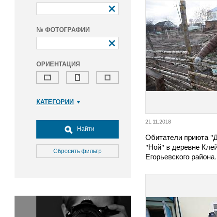
№ ФОТОГРАФИИ
ОРИЕНТАЦИЯ
КАТЕГОРИИ
Армия и ВПК
21.11.2018
Досуг, туризм и отдых
Найти
Обитатели приюта "
Культура
"Ной" в деревне Кле
Медицина
Сбросить фильтр
Егорьевского района.
Наука
Образование
Общество
Окружающая среда
Политика