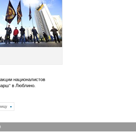
 акции националистов
марш" в Люблино.
ницу
Я