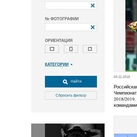
№ ФОТОГРАФИИ
ОРИЕНТАЦИЯ
КАТЕГОРИИ
Армия и ВПК
04.11.2018
Досуг, туризм и отдых
Найти
Российска
Культура
Чемпионат
Медицина
Сбросить фильтр
2018/2019.
Наука
командам
Образование
Общество
Окружающая среда
Политика