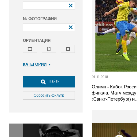
№ ФОТОГРАФИИ
ОРИЕНТАЦИЯ
КАТЕГОРИИ
Армия и ВПК
01.11.2018
Досуг, туризм и отдых
Найти
Олимп - Кубок Росси
Культура
финала. Матч между
Медицина
Сбросить фильтр
(Санкт-Петербург) и
Наука
Образование
Общество
Окружающая среда
Политика