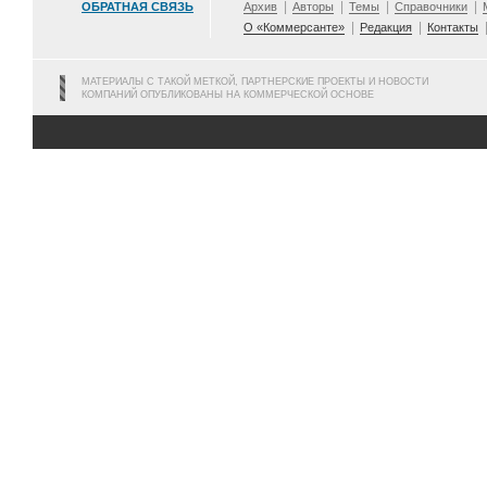
ОБРАТНАЯ СВЯЗЬ
Архив
Авторы
Темы
Справочники
О «Коммерсанте»
Редакция
Контакты
МАТЕРИАЛЫ С ТАКОЙ МЕТКОЙ, ПАРТНЕРСКИЕ ПРОЕКТЫ И НОВОСТИ
КОМПАНИЙ ОПУБЛИКОВАНЫ НА КОММЕРЧЕСКОЙ ОСНОВЕ