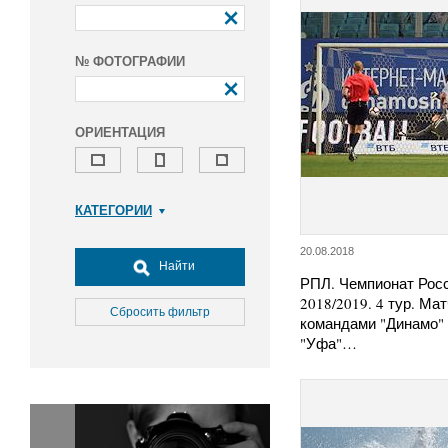
№ ФОТОГРАФИИ
ОРИЕНТАЦИЯ
КАТЕГОРИИ
Армия и ВПК
20.08.2018
Досуг, туризм и отдых
Найти
РПЛ. Чемпионат Рос
Культура
2018/2019. 4 тур. Ма
Медицина
Сбросить фильтр
командами "Динамо" 
Наука
"Уфа"…
Образование
Общество
Окружающая среда
Политика