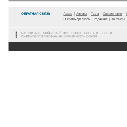
ОБРАТНАЯ СВЯЗЬ
Архив
Авторы
Темы
Справочники
О «Коммерсанте»
Редакция
Контакты
МАТЕРИАЛЫ С ТАКОЙ МЕТКОЙ, ПАРТНЕРСКИЕ ПРОЕКТЫ И НОВОСТИ
КОМПАНИЙ ОПУБЛИКОВАНЫ НА КОММЕРЧЕСКОЙ ОСНОВЕ