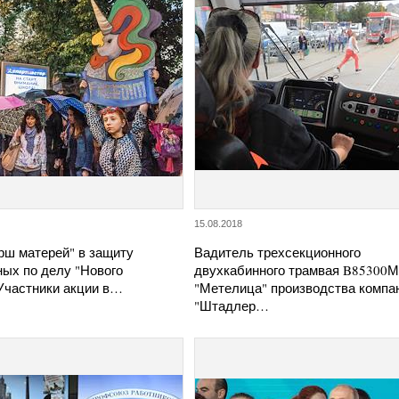
15.08.2018
рш матерей" в защиту
Вадитель трехсекционного
ных по делу "Нового
двухкабинного трамвая B85300М
 Участники акции в…
"Метелица" производства компа
"Штадлер…