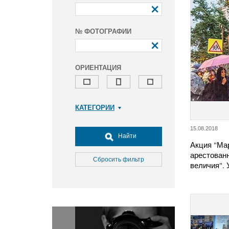
№ ФОТОГРАФИИ
ОРИЕНТАЦИЯ
КАТЕГОРИИ
Армия и ВПК
15.08.2018
Досуг, туризм и отдых
Найти
Акция "Ма
Культура
арестован
Медицина
Сбросить фильтр
величия".
Наука
Образование
Общество
Окружающая среда
Политика