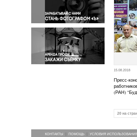
Правосудие
Происшествия и конфликты
Религия
Светская жизнь
Спорт
Экология
Экономика и бизнес
15.08.2018
Пресс-кон
работнико
(РАН) "Бу
20 на стра
КОНТАКТЫ
ПОМОЩЬ
УСЛОВИЯ ИСПОЛЬЗОВАНИ