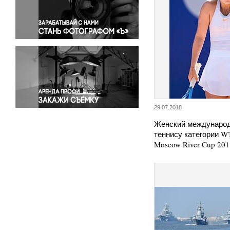
Правосудие
Происшествия и конфликты
Религия
Светская жизнь
Спорт
Экология
Экономика и бизнес
29.07.2018
Женский международ
теннису категории WTA
Moscow River Cup 20