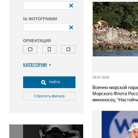
№ ФОТОГРАФИИ
ОРИЕНТАЦИЯ
КАТЕГОРИИ
Армия и ВПК
29.07.2018
Досуг, туризм и отдых
Найти
Военно-морской пара
Культура
Морского Флота Рос
Медицина
Сбросить фильтр
миноносец "Настойч
Наука
Образование
Общество
Окружающая среда
Политика