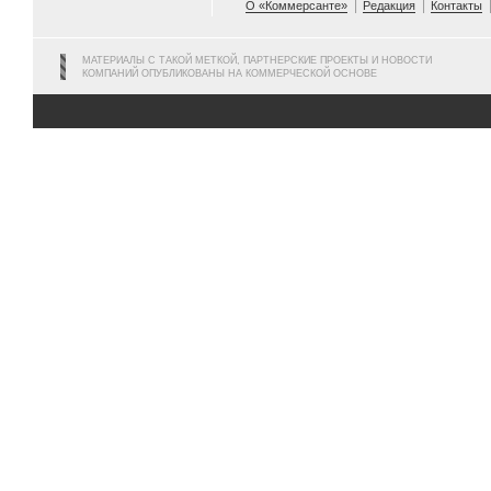
О «Коммерсанте»
Редакция
Контакты
МАТЕРИАЛЫ С ТАКОЙ МЕТКОЙ, ПАРТНЕРСКИЕ ПРОЕКТЫ И НОВОСТИ
КОМПАНИЙ ОПУБЛИКОВАНЫ НА КОММЕРЧЕСКОЙ ОСНОВЕ