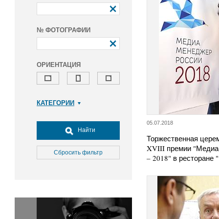
№ ФОТОГРАФИИ
ОРИЕНТАЦИЯ
КАТЕГОРИИ
Армия и ВПК
05.07.2018
Досуг, туризм и отдых
Найти
Торжественная цере
Культура
XVIII премии "Меди
Медицина
Сбросить фильтр
– 2018" в ресторане
Наука
Образование
Общество
Окружающая среда
Политика