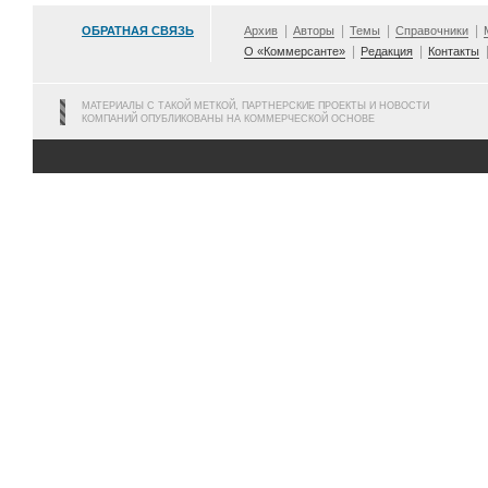
ОБРАТНАЯ СВЯЗЬ
Архив
Авторы
Темы
Справочники
О «Коммерсанте»
Редакция
Контакты
МАТЕРИАЛЫ С ТАКОЙ МЕТКОЙ, ПАРТНЕРСКИЕ ПРОЕКТЫ И НОВОСТИ
КОМПАНИЙ ОПУБЛИКОВАНЫ НА КОММЕРЧЕСКОЙ ОСНОВЕ