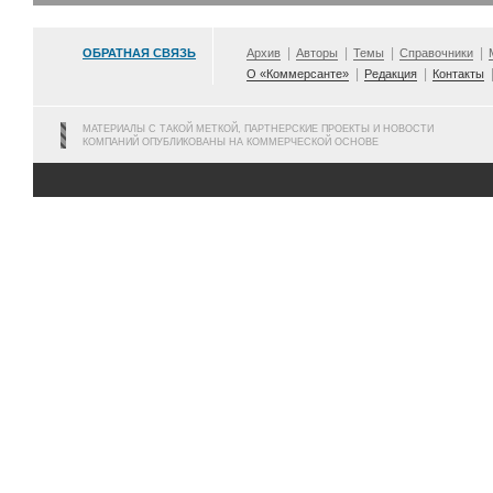
ОБРАТНАЯ СВЯЗЬ
Архив
Авторы
Темы
Справочники
О «Коммерсанте»
Редакция
Контакты
МАТЕРИАЛЫ С ТАКОЙ МЕТКОЙ, ПАРТНЕРСКИЕ ПРОЕКТЫ И НОВОСТИ
КОМПАНИЙ ОПУБЛИКОВАНЫ НА КОММЕРЧЕСКОЙ ОСНОВЕ