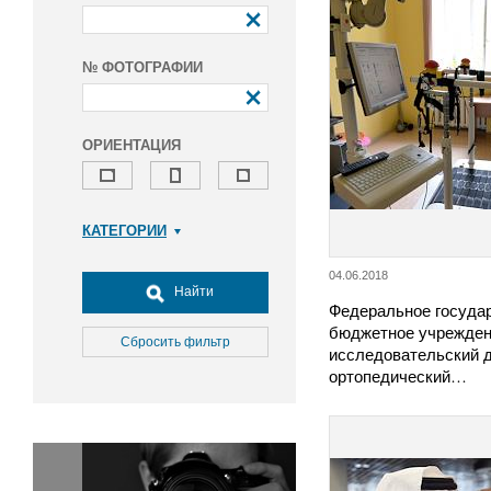
№ ФОТОГРАФИИ
ОРИЕНТАЦИЯ
КАТЕГОРИИ
Армия и ВПК
04.06.2018
Досуг, туризм и отдых
Найти
Федеральное госуда
Культура
бюджетное учрежден
Медицина
Сбросить фильтр
исследовательский 
Наука
ортопедический…
Образование
Общество
Окружающая среда
Политика