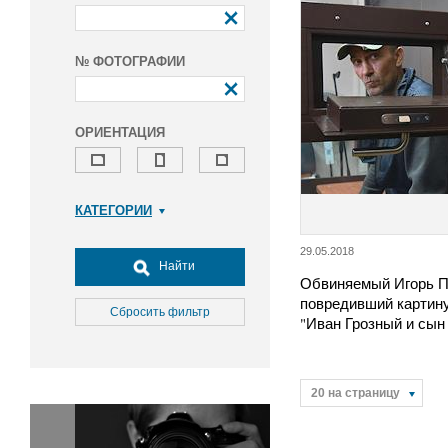
№ ФОТОГРАФИИ
ОРИЕНТАЦИЯ
КАТЕГОРИИ
Армия и ВПК
29.05.2018
Досуг, туризм и отдых
Найти
Обвиняемый Игорь П
Культура
повредивший картин
Медицина
Сбросить фильтр
"Иван Грозный и сын
Наука
Образование
Общество
20 на страницу
Окружающая среда
Политика