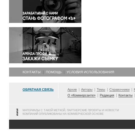
Правосудие
Происшествия и конфликты
Религия
Светская жизнь
Спорт
Экология
Экономика и бизнес
КОНТАКТЫ
ПОМОЩЬ
УСЛОВИЯ ИСПОЛЬЗОВАНИЯ
ОБРАТНАЯ СВЯЗЬ
Архив
Авторы
Темы
Справочники
О «Коммерсанте»
Редакция
Контакты
МАТЕРИАЛЫ С ТАКОЙ МЕТКОЙ, ПАРТНЕРСКИЕ ПРОЕКТЫ И НОВОСТИ
КОМПАНИЙ ОПУБЛИКОВАНЫ НА КОММЕРЧЕСКОЙ ОСНОВЕ