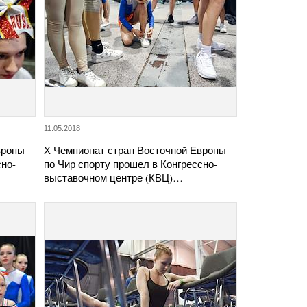
11.05.2018
вропы
Х Чемпионат стран Восточной Европы
сно-
по Чир спорту прошел в Конгрессно-
выставочном центре (КВЦ)…