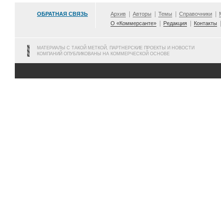
ОБРАТНАЯ СВЯЗЬ
Архив
Авторы
Темы
Справочники
О «Коммерсанте»
Редакция
Контакты
МАТЕРИАЛЫ С ТАКОЙ МЕТКОЙ, ПАРТНЕРСКИЕ ПРОЕКТЫ И НОВОСТИ
КОМПАНИЙ ОПУБЛИКОВАНЫ НА КОММЕРЧЕСКОЙ ОСНОВЕ