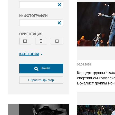
№ ФОТОГРАФИИ
ОРИЕНТАЦИЯ
КАТЕГОРИИ
Армия и ВПК
08.04.2018
Досуг, туризм и отдых
Найти
Концерт группы "Rai
Культура
спортивном комплекс
Медицина
Сбросить фильтр
Вокалист группы Ро
Наука
Образование
Общество
Окружающая среда
Политика