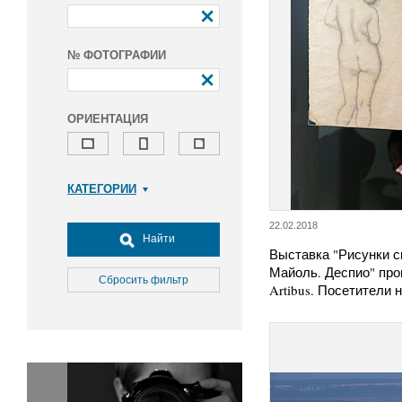
№ ФОТОГРАФИИ
ОРИЕНТАЦИЯ
КАТЕГОРИИ
Армия и ВПК
22.02.2018
Досуг, туризм и отдых
Найти
Выставка "Рисунки с
Культура
Майоль. Деспио" про
Медицина
Сбросить фильтр
Artibus. Посетители
Наука
Образование
Общество
Окружающая среда
Политика