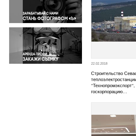
Правосудие
Происшествия и конфликты
Религия
Светская жизнь
Спорт
Экология
Экономика и бизнес
22.02.2018
Строительство Сева
теплоэлектростанци
"Технопромэкспорт",
госкорпорацию…