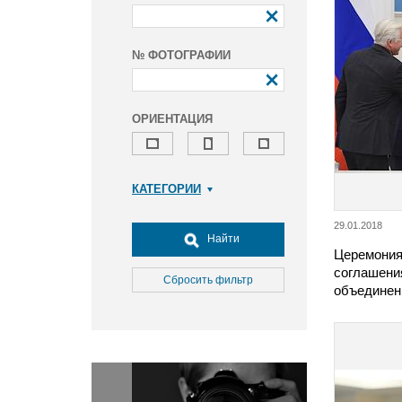
№ ФОТОГРАФИИ
ОРИЕНТАЦИЯ
КАТЕГОРИИ
Армия и ВПК
29.01.2018
Досуг, туризм и отдых
Найти
Церемония
Культура
соглашени
Медицина
Сбросить фильтр
объединен
Наука
Образование
Общество
Окружающая среда
Политика