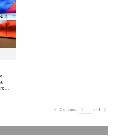
и
м,
ого…
Страница
из
1