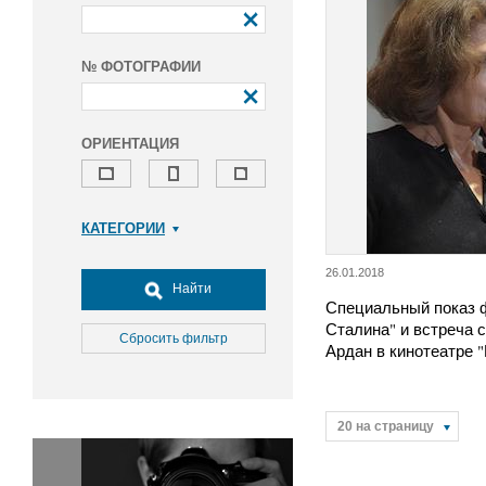
№ ФОТОГРАФИИ
ОРИЕНТАЦИЯ
КАТЕГОРИИ
Армия и ВПК
26.01.2018
Досуг, туризм и отдых
Найти
Специальный показ 
Культура
Сталина" и встреча 
Медицина
Сбросить фильтр
Ардан в кинотеатре 
Наука
Образование
Общество
20 на страницу
Окружающая среда
Политика