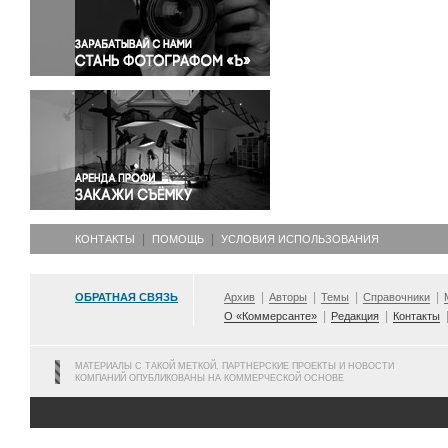
Правосудие
Происшествия и конфликты
Религия
Светская жизнь
Спорт
Экология
Экономика и бизнес
КОНТАКТЫ
ПОМОЩЬ
УСЛОВИЯ ИСПОЛЬЗОВАНИЯ
ОБРАТНАЯ СВЯЗЬ
Архив
Авторы
Темы
Справочники
О «Коммерсанте»
Редакция
Контакты
МАТЕРИАЛЫ С ТАКОЙ МЕТКОЙ, ПАРТНЕРСКИЕ ПРОЕКТЫ И НОВОСТИ
КОМПАНИЙ ОПУБЛИКОВАНЫ НА КОММЕРЧЕСКОЙ ОСНОВЕ