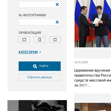
№ ФОТОГРАФИИ
ОРИЕНТАЦИЯ
КАТЕГОРИИ
Армия и ВПК
15.01.2018
Досуг, туризм и отдых
Найти
Церемония вручения
Культура
правительства Росси
Медицина
Сбросить фильтр
средств массовой и
Наука
за 2017…
Образование
Общество
Окружающая среда
Политика