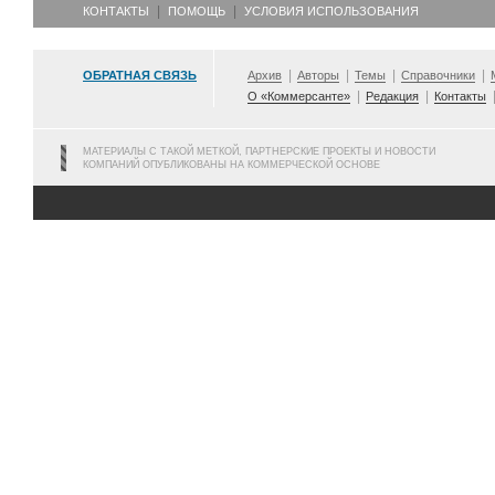
КОНТАКТЫ
ПОМОЩЬ
УСЛОВИЯ ИСПОЛЬЗОВАНИЯ
ОБРАТНАЯ СВЯЗЬ
Архив
Авторы
Темы
Справочники
О «Коммерсанте»
Редакция
Контакты
МАТЕРИАЛЫ С ТАКОЙ МЕТКОЙ, ПАРТНЕРСКИЕ ПРОЕКТЫ И НОВОСТИ
КОМПАНИЙ ОПУБЛИКОВАНЫ НА КОММЕРЧЕСКОЙ ОСНОВЕ