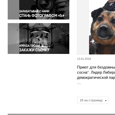
Правосудие
Происшествия и конфликты
Религия
Светская жизнь
Спорт
Экология
Экономика и бизнес
13.01.2018
Приют для бездомны
сосна". Лидер Либер
демократической пар
…
20 на страницу