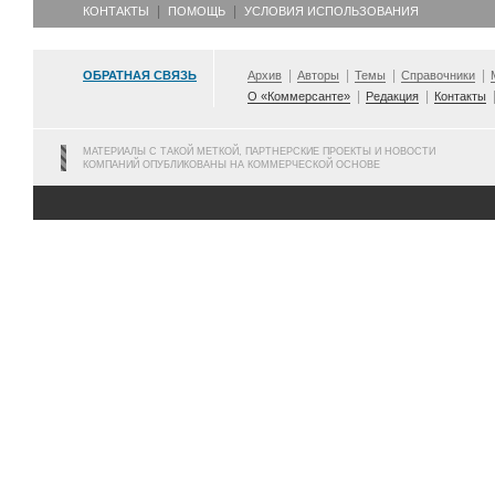
КОНТАКТЫ
ПОМОЩЬ
УСЛОВИЯ ИСПОЛЬЗОВАНИЯ
ОБРАТНАЯ СВЯЗЬ
Архив
Авторы
Темы
Справочники
О «Коммерсанте»
Редакция
Контакты
МАТЕРИАЛЫ С ТАКОЙ МЕТКОЙ, ПАРТНЕРСКИЕ ПРОЕКТЫ И НОВОСТИ
КОМПАНИЙ ОПУБЛИКОВАНЫ НА КОММЕРЧЕСКОЙ ОСНОВЕ