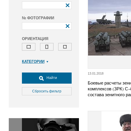
№ ФОТОГРАФИИ
ОРИЕНТАЦИЯ
КАТЕГОРИИ
Армия и ВПК
13.01.2018
Досуг, туризм и отдых
Найти
Боевые расчеты зен
Культура
комплексов (ЗРК) С-
Медицина
Сбросить фильтр
состава зенитного р
Наука
Образование
Общество
Окружающая среда
Политика