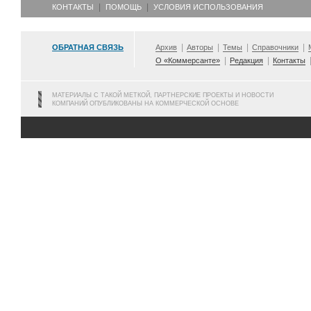
КОНТАКТЫ
ПОМОЩЬ
УСЛОВИЯ ИСПОЛЬЗОВАНИЯ
ОБРАТНАЯ СВЯЗЬ
Архив
Авторы
Темы
Справочники
О «Коммерсанте»
Редакция
Контакты
МАТЕРИАЛЫ С ТАКОЙ МЕТКОЙ, ПАРТНЕРСКИЕ ПРОЕКТЫ И НОВОСТИ
КОМПАНИЙ ОПУБЛИКОВАНЫ НА КОММЕРЧЕСКОЙ ОСНОВЕ