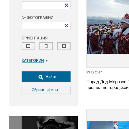
№ ФОТОГРАФИИ
ОРИЕНТАЦИЯ
КАТЕГОРИИ
Армия и ВПК
23.12.2017
Досуг, туризм и отдых
Найти
Парад Дед Морозов 
Культура
прошел по городской
Медицина
Сбросить фильтр
Наука
Образование
Общество
Окружающая среда
Политика