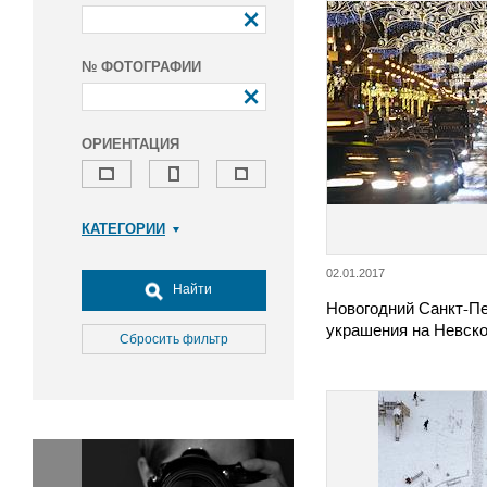
№ ФОТОГРАФИИ
ОРИЕНТАЦИЯ
КАТЕГОРИИ
Армия и ВПК
02.01.2017
Досуг, туризм и отдых
Найти
Новогодний Санкт-Пе
Культура
украшения на Невско
Медицина
Сбросить фильтр
Наука
Образование
Общество
Окружающая среда
Политика