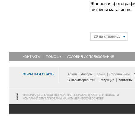
Жанровая фотографи
витрины магазинов.
20 на страницу
КОНТАКТЫ
ПОМОЩЬ
УСЛОВИЯ ИСПОЛЬЗОВАНИЯ
ОБРАТНАЯ СВЯЗЬ
Архив
Авторы
Темы
Справочники
О «Коммерсанте»
Редакция
Контакты
МАТЕРИАЛЫ С ТАКОЙ МЕТКОЙ, ПАРТНЕРСКИЕ ПРОЕКТЫ И НОВОСТИ
КОМПАНИЙ ОПУБЛИКОВАНЫ НА КОММЕРЧЕСКОЙ ОСНОВЕ