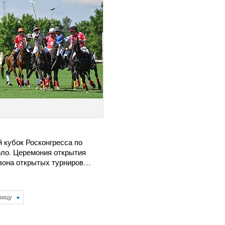
й кубок Росконгресса по
оло. Церемония открытия
езона открытых турниров…
ницу