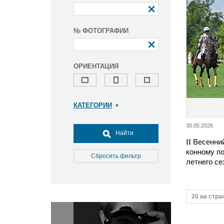
№ ФОТОГРАФИИ
ОРИЕНТАЦИЯ
КАТЕГОРИИ
Армия и ВПК
30.05.2026
Досуг, туризм и отдых
Найти
II Весенни
Культура
конному п
Медицина
Сбросить фильтр
летнего с
Наука
Образование
Общество
20 на стра
Окружающая среда
Политика