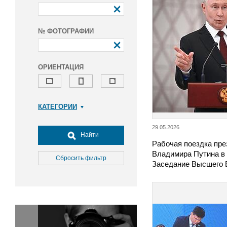
№ ФОТОГРАФИИ
ОРИЕНТАЦИЯ
КАТЕГОРИИ
Армия и ВПК
29.05.2026
Досуг, туризм и отдых
Найти
Рабочая поездка пре
Культура
Владимира Путина в 
Медицина
Сбросить фильтр
Заседание Высшего 
Наука
Образование
Общество
Окружающая среда
Политика