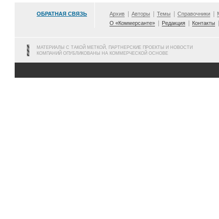
ОБРАТНАЯ СВЯЗЬ
Архив
Авторы
Темы
Справочники
О «Коммерсанте»
Редакция
Контакты
МАТЕРИАЛЫ С ТАКОЙ МЕТКОЙ, ПАРТНЕРСКИЕ ПРОЕКТЫ И НОВОСТИ
КОМПАНИЙ ОПУБЛИКОВАНЫ НА КОММЕРЧЕСКОЙ ОСНОВЕ