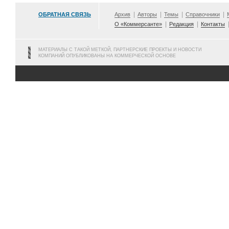
ОБРАТНАЯ СВЯЗЬ
Архив
Авторы
Темы
Справочники
О «Коммерсанте»
Редакция
Контакты
МАТЕРИАЛЫ С ТАКОЙ МЕТКОЙ, ПАРТНЕРСКИЕ ПРОЕКТЫ И НОВОСТИ
КОМПАНИЙ ОПУБЛИКОВАНЫ НА КОММЕРЧЕСКОЙ ОСНОВЕ