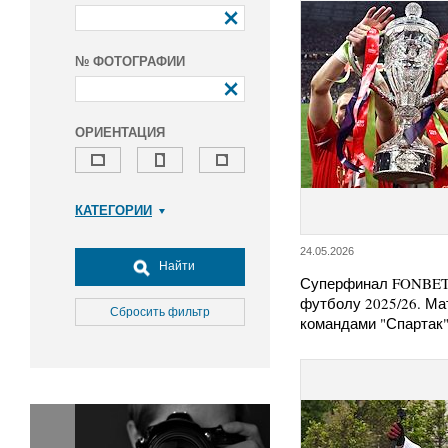
№ ФОТОГРАФИИ
ОРИЕНТАЦИЯ
КАТЕГОРИИ
Армия и ВПК
24.05.2026
Досуг, туризм и отдых
Найти
Суперфинал FONBET 
Культура
футболу 2025/26. Ма
Медицина
Сбросить фильтр
командами "Спартак
Наука
Образование
Общество
Окружающая среда
Политика