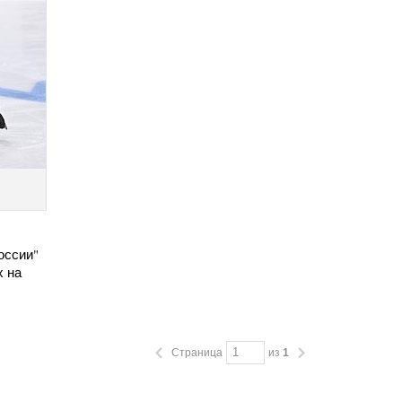
оссии"
х на
Страница
из
1