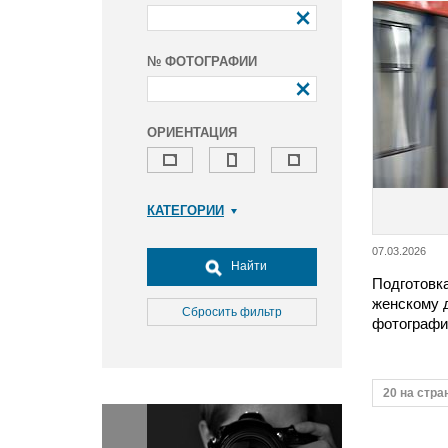
№ ФОТОГРАФИИ
ОРИЕНТАЦИЯ
КАТЕГОРИИ
Армия и ВПК
07.03.2026
Досуг, туризм и отдых
Найти
Подготовк
Культура
женскому 
Медицина
Сбросить фильтр
фотографи
Наука
Образование
Общество
20 на стра
Окружающая среда
Политика