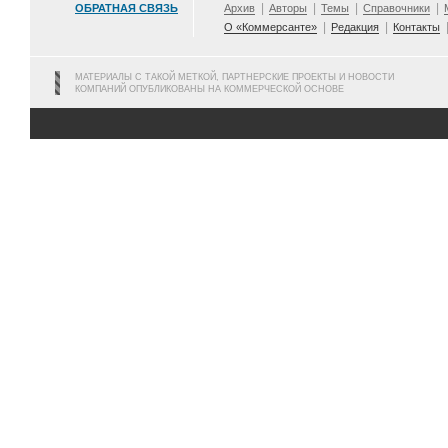
ОБРАТНАЯ СВЯЗЬ
Архив
Авторы
Темы
Справочники
О «Коммерсанте»
Редакция
Контакты
МАТЕРИАЛЫ С ТАКОЙ МЕТКОЙ, ПАРТНЕРСКИЕ ПРОЕКТЫ И НОВОСТИ
КОМПАНИЙ ОПУБЛИКОВАНЫ НА КОММЕРЧЕСКОЙ ОСНОВЕ