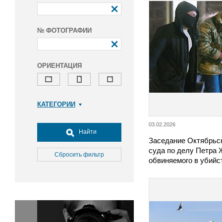
№ ФОТОГРАФИИ
ОРИЕНТАЦИЯ
КАТЕГОРИИ
Армия и ВПК
03.02.2026
Досуг, туризм и отдых
Найти
Заседание Октябрьск
Культура
суда по делу Петра 
Медицина
Сбросить фильтр
обвиняемого в убийс
Наука
Образование
Общество
Окружающая среда
Политика