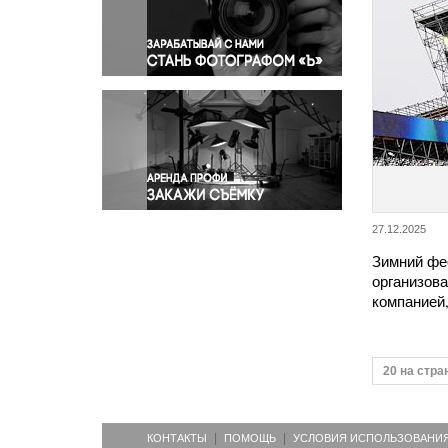
Правосудие
Происшествия и конфликты
Религия
Светская жизнь
Спорт
Экология
Экономика и бизнес
27.12.2025
Зимний фе
организов
компанией
20 на стра
КОНТАКТЫ
ПОМОЩЬ
УСЛОВИЯ ИСПОЛЬЗОВАНИ