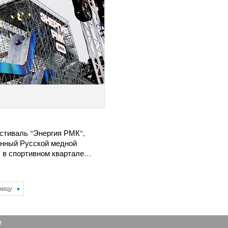
стиваль "Энергия РМК",
анный Русской медной
, в спортивном квартале…
ницу
Я