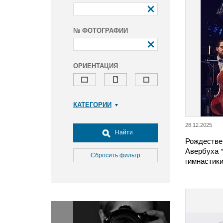
№ ФОТОГРАФИИ
ОРИЕНТАЦИЯ
КАТЕГОРИИ
Армия и ВПК
28.12.2025
Досуг, туризм и отдых
Найти
Рождестве
Культура
Авербуха 
Медицина
Сбросить фильтр
гимнастик
Наука
Образование
Общество
Окружающая среда
Политика