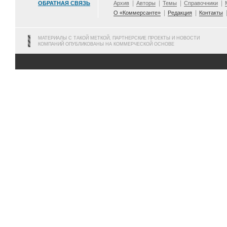
ОБРАТНАЯ СВЯЗЬ
Архив
Авторы
Темы
Справочники
О «Коммерсанте»
Редакция
Контакты
МАТЕРИАЛЫ С ТАКОЙ МЕТКОЙ, ПАРТНЕРСКИЕ ПРОЕКТЫ И НОВОСТИ
КОМПАНИЙ ОПУБЛИКОВАНЫ НА КОММЕРЧЕСКОЙ ОСНОВЕ