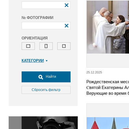
№ ФОТОГРАФИИ
ОРИЕНТАЦИЯ
КАТЕГОРИИ
Армия и ВПК
25.12.2025
Досуг, туризм и отдых
Найти
Рождественская месс
Культура
Cвятой Екатерины А
Медицина
Сбросить фильтр
Верующие во время 
Наука
Образование
Общество
Окружающая среда
Политика