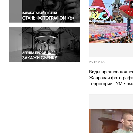
Правосудие
Происшествия и конфликты
Религия
Светская жизнь
Спорт
Экология
Экономика и бизнес
25.12.2025
Виды предновогодне
Жанровая фотографи
территории ГУМ-ярм