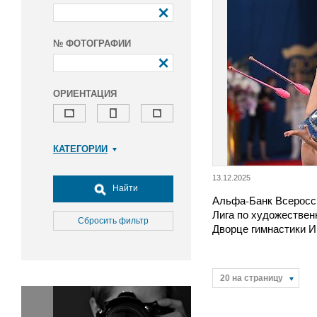
№ ФОТОГРАФИИ
ОРИЕНТАЦИЯ
КАТЕГОРИИ
Армия и ВПК
13.12.2025
Досуг, туризм и отдых
Найти
Альфа-Банк Всеросс
Культура
Лига по художествен
Медицина
Сбросить фильтр
Дворце гимнастики 
Наука
Образование
Общество
20 на страницу
Окружающая среда
Политика