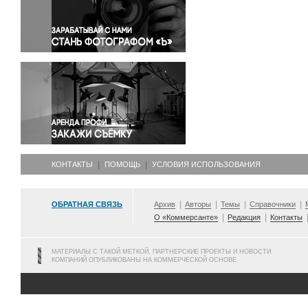
Правосудие
Происшествия и конфликты
Религия
Светская жизнь
Спорт
Экология
Экономика и бизнес
КОНТАКТЫ
ПОМОЩЬ
УСЛОВИЯ ИСПОЛЬЗОВАНИЯ
ОБРАТНАЯ СВЯЗЬ
Архив
Авторы
Темы
Справочники
О «Коммерсанте»
Редакция
Контакты
МАТЕРИАЛЫ С ТАКОЙ МЕТКОЙ, ПАРТНЕРСКИЕ ПРОЕКТЫ И НОВОСТИ
КОМПАНИЙ ОПУБЛИКОВАНЫ НА КОММЕРЧЕСКОЙ ОСНОВЕ