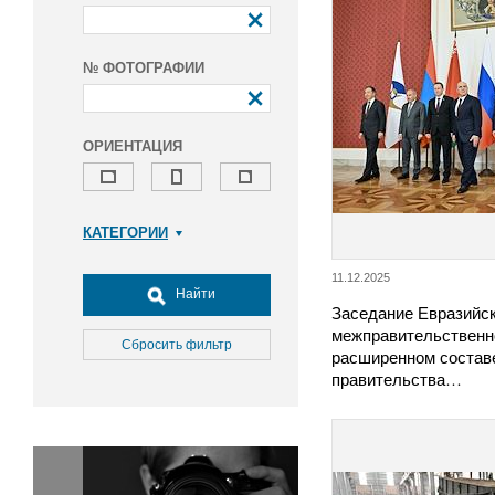
№ ФОТОГРАФИИ
ОРИЕНТАЦИЯ
КАТЕГОРИИ
Армия и ВПК
11.12.2025
Досуг, туризм и отдых
Найти
Заседание Евразийск
Культура
межправительственно
Медицина
Сбросить фильтр
расширенном состав
Наука
правительства…
Образование
Общество
Окружающая среда
Политика