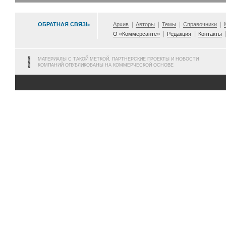
ОБРАТНАЯ СВЯЗЬ
Архив
Авторы
Темы
Справочники
О «Коммерсанте»
Редакция
Контакты
МАТЕРИАЛЫ С ТАКОЙ МЕТКОЙ, ПАРТНЕРСКИЕ ПРОЕКТЫ И НОВОСТИ
КОМПАНИЙ ОПУБЛИКОВАНЫ НА КОММЕРЧЕСКОЙ ОСНОВЕ