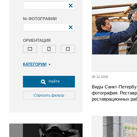
№ ФОТОГРАФИИ
ОРИЕНТАЦИЯ
КАТЕГОРИИ
Армия и ВПК
05.12.2025
Досуг, туризм и отдых
Найти
Виды Санкт-Петербу
Культура
фотография. Реставр
Медицина
Сбросить фильтр
реставрационных ра
Наука
Образование
Общество
Окружающая среда
Политика