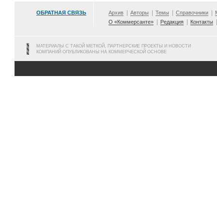
ОБРАТНАЯ СВЯЗЬ
Архив
Авторы
Темы
Справочники
О «Коммерсанте»
Редакция
Контакты
МАТЕРИАЛЫ С ТАКОЙ МЕТКОЙ, ПАРТНЕРСКИЕ ПРОЕКТЫ И НОВОСТИ
КОМПАНИЙ ОПУБЛИКОВАНЫ НА КОММЕРЧЕСКОЙ ОСНОВЕ