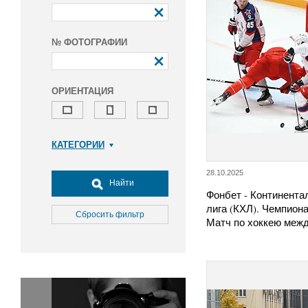
№ ФОТОГРАФИИ
ОРИЕНТАЦИЯ
КАТЕГОРИИ
Армия и ВПК
28.10.2025
Досуг, туризм и отдых
Найти
Фонбет - Континента
Культура
лига (КХЛ). Чемпиона
Медицина
Сбросить фильтр
Матч по хоккею ме
Наука
Образование
Общество
Окружающая среда
Политика