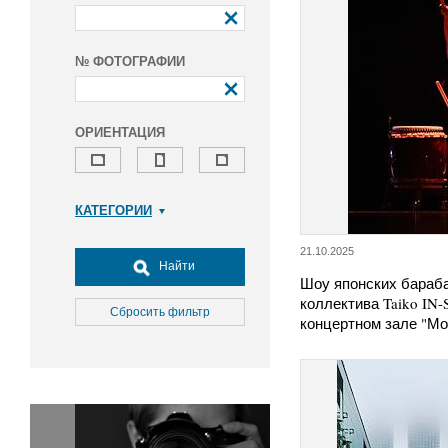
№ ФОТОГРАФИИ
ОРИЕНТАЦИЯ
КАТЕГОРИИ
Армия и ВПК
21.10.2025
Досуг, туризм и отдых
Найти
Шоу японских бараб
Культура
коллектива Taiko IN
Медицина
Сбросить фильтр
концертном зале "Мо
Наука
Образование
Общество
Окружающая среда
Политика