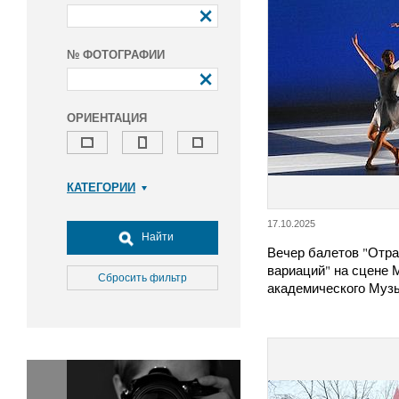
№ ФОТОГРАФИИ
ОРИЕНТАЦИЯ
КАТЕГОРИИ
Армия и ВПК
17.10.2025
Досуг, туризм и отдых
Найти
Вечер балетов "Отр
Культура
вариаций" на сцене 
Медицина
Сбросить фильтр
академического Муз
Наука
Образование
Общество
Окружающая среда
Политика