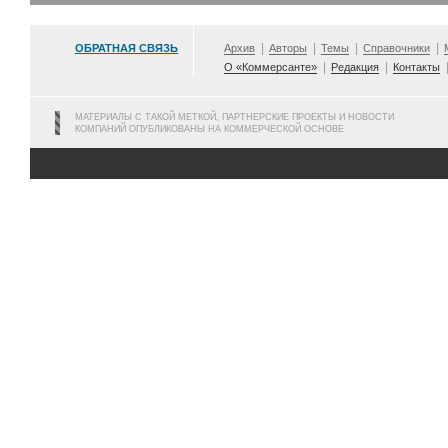
ОБРАТНАЯ СВЯЗЬ
Архив
Авторы
Темы
Справочники
О «Коммерсанте»
Редакция
Контакты
МАТЕРИАЛЫ С ТАКОЙ МЕТКОЙ, ПАРТНЕРСКИЕ ПРОЕКТЫ И НОВОСТИ
КОМПАНИЙ ОПУБЛИКОВАНЫ НА КОММЕРЧЕСКОЙ ОСНОВЕ