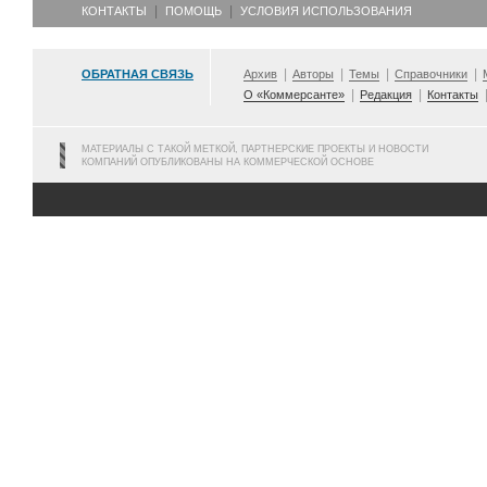
КОНТАКТЫ
ПОМОЩЬ
УСЛОВИЯ ИСПОЛЬЗОВАНИЯ
ОБРАТНАЯ СВЯЗЬ
Архив
Авторы
Темы
Справочники
О «Коммерсанте»
Редакция
Контакты
МАТЕРИАЛЫ С ТАКОЙ МЕТКОЙ, ПАРТНЕРСКИЕ ПРОЕКТЫ И НОВОСТИ
КОМПАНИЙ ОПУБЛИКОВАНЫ НА КОММЕРЧЕСКОЙ ОСНОВЕ