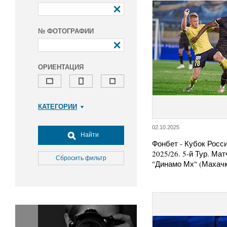
№ ФОТОГРАФИИ
ОРИЕНТАЦИЯ
КАТЕГОРИИ
Армия и ВПК
02.10.2025
Досуг, туризм и отдых
Найти
Фонбет - Кубок Росс
Культура
2025/26. 5-й Тур. М
Медицина
Сбросить фильтр
"Динамо Мх" (Махач
Наука
Образование
Общество
Окружающая среда
Политика