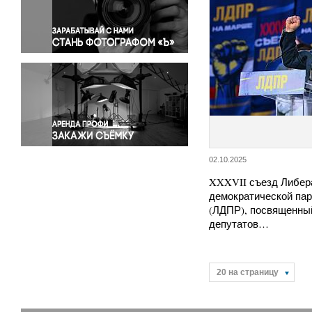
Правосудие
Происшествия и конфликты
Религия
Светская жизнь
Спорт
Экология
Экономика и бизнес
02.10.2025
XXXVII съезд Либер
демократической пар
(ЛДПР), посвященны
депутатов…
20 на страницу