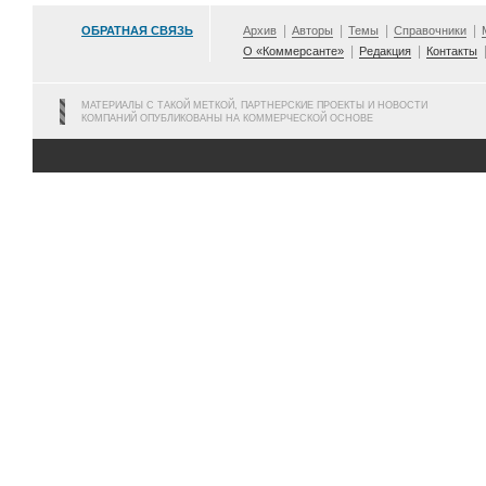
ОБРАТНАЯ СВЯЗЬ
Архив
Авторы
Темы
Справочники
О «Коммерсанте»
Редакция
Контакты
МАТЕРИАЛЫ С ТАКОЙ МЕТКОЙ, ПАРТНЕРСКИЕ ПРОЕКТЫ И НОВОСТИ
КОМПАНИЙ ОПУБЛИКОВАНЫ НА КОММЕРЧЕСКОЙ ОСНОВЕ