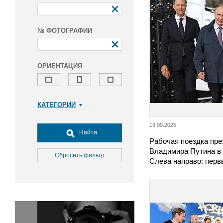
№ ФОТОГРАФИИ
ОРИЕНТАЦИЯ
КАТЕГОРИИ
Армия и ВПК
19.09.2025
Досуг, туризм и отдых
Найти
Рабочая поездка пре
Культура
Владимира Путина в 
Медицина
Сбросить фильтр
Слева направо: пер
Наука
Образование
Общество
Окружающая среда
Политика