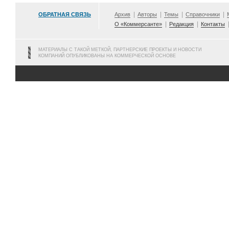
ОБРАТНАЯ СВЯЗЬ
Архив
Авторы
Темы
Справочники
О «Коммерсанте»
Редакция
Контакты
МАТЕРИАЛЫ С ТАКОЙ МЕТКОЙ, ПАРТНЕРСКИЕ ПРОЕКТЫ И НОВОСТИ
КОМПАНИЙ ОПУБЛИКОВАНЫ НА КОММЕРЧЕСКОЙ ОСНОВЕ