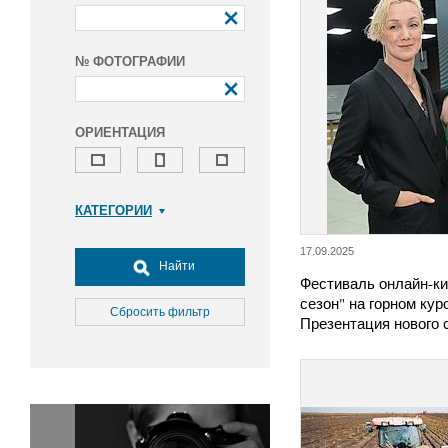
№ ФОТОГРАФИИ
ОРИЕНТАЦИЯ
КАТЕГОРИИ
Армия и ВПК
17.09.2025
Досуг, туризм и отдых
Найти
Фестиваль онлайн-к
Культура
сезон" на горном кур
Медицина
Сбросить фильтр
Презентация нового
Наука
Образование
Общество
Окружающая среда
Политика