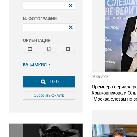
№ ФОТОГРАФИИ
ОРИЕНТАЦИЯ
КАТЕГОРИИ
Армия и ВПК
03.09.2025
Досуг, туризм и отдых
Найти
Премьера сериала р
Культура
Крыжовникова и Оль
Медицина
Сбросить фильтр
"Москва слезам не в
Наука
Образование
Общество
Окружающая среда
Политика