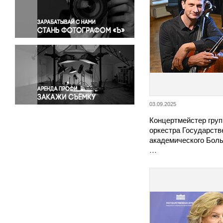
Правосудие
Происшествия и конфликты
Религия
Светская жизнь
Спорт
Экология
Экономика и бизнес
03.09.2025
Концертмейстер гру
оркестра Государств
академического Боль
…