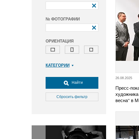
№ ФОТОГРАФИИ
ОРИЕНТАЦИЯ
КАТЕГОРИИ
Армия и ВПК
26.08.2025
Досуг, туризм и отдых
Найти
Пресс-пока
Культура
художника
Медицина
Сбросить фильтр
весна" в 
Наука
Образование
Общество
Окружающая среда
Политика