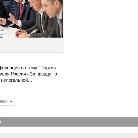
ференция на тему "Партия
вая Россия - За правду" о
 нелегальной…
ницу
Я