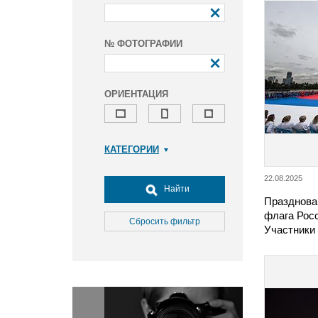
№ ФОТОГРАФИИ
ОРИЕНТАЦИЯ
КАТЕГОРИИ
Армия и ВПК
22.08.2025
Досуг, туризм и отдых
Найти
Празднова
Культура
флага Рос
Медицина
Сбросить фильтр
Участники
Наука
Образование
Общество
Окружающая среда
Политика