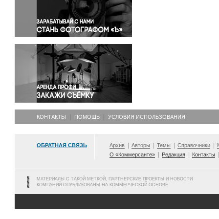
Правосудие
Происшествия и конфликты
Религия
Светская жизнь
Спорт
Экология
Экономика и бизнес
КОНТАКТЫ
ПОМОЩЬ
УСЛОВИЯ ИСПОЛЬЗОВАНИЯ
ОБРАТНАЯ СВЯЗЬ
Архив
Авторы
Темы
Справочники
О «Коммерсанте»
Редакция
Контакты
МАТЕРИАЛЫ С ТАКОЙ МЕТКОЙ, ПАРТНЕРСКИЕ ПРОЕКТЫ И НОВОСТИ
КОМПАНИЙ ОПУБЛИКОВАНЫ НА КОММЕРЧЕСКОЙ ОСНОВЕ