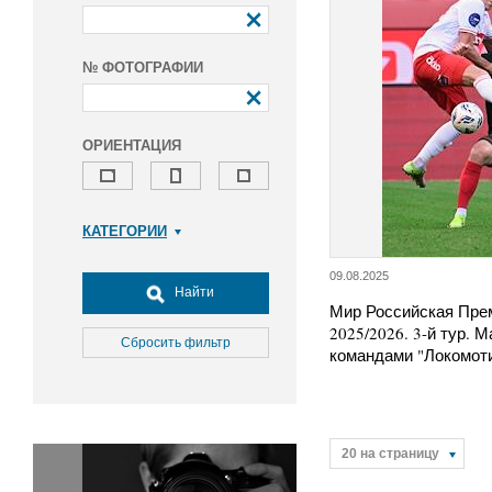
№ ФОТОГРАФИИ
ОРИЕНТАЦИЯ
КАТЕГОРИИ
Армия и ВПК
09.08.2025
Досуг, туризм и отдых
Найти
Мир Российская Пре
Культура
2025/2026. 3-й тур. 
Медицина
Сбросить фильтр
командами "Локомоти
Наука
Образование
Общество
Окружающая среда
20 на страницу
Политика