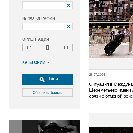
№ ФОТОГРАФИИ
ОРИЕНТАЦИЯ
КАТЕГОРИИ
Армия и ВПК
28.07.2025
Досуг, туризм и отдых
Найти
Ситуация в Междуна
Культура
Шереметьево имени 
Медицина
Сбросить фильтр
связи с отменой рей
Наука
Образование
Общество
Окружающая среда
Политика