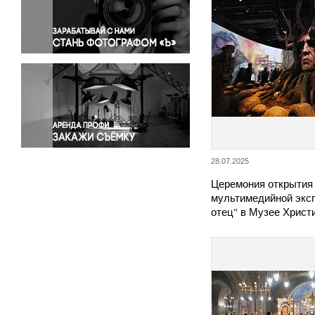
Правосудие
Происшествия и конфликты
Религия
Светская жизнь
Спорт
Экология
Экономика и бизнес
28.07.2025
Церемония открытия 
мультимедийной экс
отец" в Музее Христ