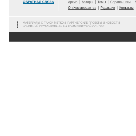
ОБРАТНАЯ СВЯЗЬ
Архив
Авторы
Темы
Справочники
О «Коммерсанте»
Редакция
Контакты
МАТЕРИАЛЫ С ТАКОЙ МЕТКОЙ, ПАРТНЕРСКИЕ ПРОЕКТЫ И НОВОСТИ
КОМПАНИЙ ОПУБЛИКОВАНЫ НА КОММЕРЧЕСКОЙ ОСНОВЕ