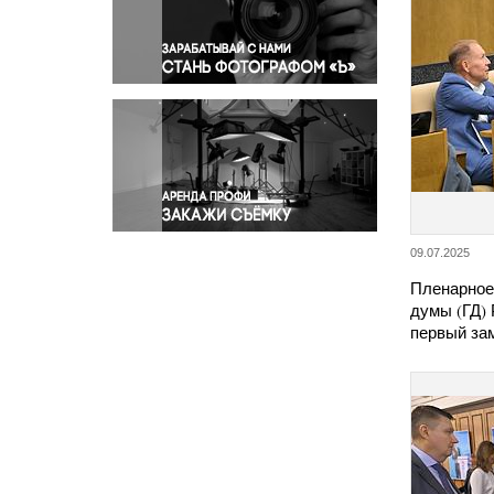
Правосудие
Происшествия и конфликты
Религия
Светская жизнь
Спорт
Экология
Экономика и бизнес
09.07.2025
Пленарное
думы (ГД) 
первый за