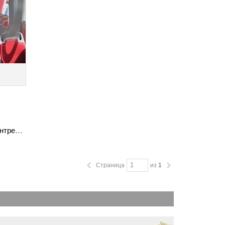
ентре…
Страница
из
1