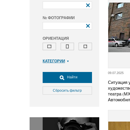
№ ФОТОГРАФИИ
ОРИЕНТАЦИЯ
КАТЕГОРИИ
Армия и ВПК
09.07.2025
Досуг, туризм и отдых
Найти
Ситуация 
Культура
художеств
Медицина
Сбросить фильтр
театра (МХ
Наука
Автомоби
Образование
Общество
Окружающая среда
Политика