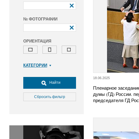
№ ФОТОГРАФИИ
ОРИЕНТАЦИЯ
КАТЕГОРИИ
Армия и ВПК
18.06.2025
Досуг, туризм и отдых
Найти
Пленарное заседани
Культура
думы (ГД) России. п
Медицина
Сбросить фильтр
председателя ГД Ро
Наука
Образование
Общество
Окружающая среда
Политика