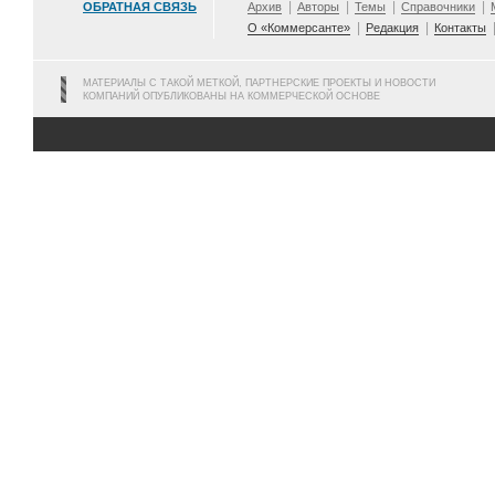
ОБРАТНАЯ СВЯЗЬ
Архив
Авторы
Темы
Справочники
О «Коммерсанте»
Редакция
Контакты
МАТЕРИАЛЫ С ТАКОЙ МЕТКОЙ, ПАРТНЕРСКИЕ ПРОЕКТЫ И НОВОСТИ
КОМПАНИЙ ОПУБЛИКОВАНЫ НА КОММЕРЧЕСКОЙ ОСНОВЕ