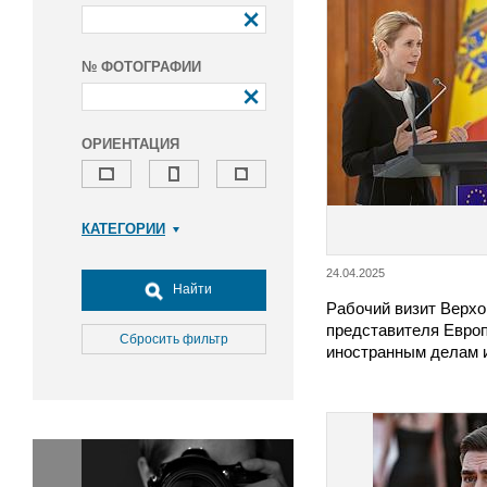
№ ФОТОГРАФИИ
ОРИЕНТАЦИЯ
КАТЕГОРИИ
Армия и ВПК
24.04.2025
Досуг, туризм и отдых
Найти
Рабочий визит Верхо
Культура
представителя Европ
Медицина
Сбросить фильтр
иностранным делам 
Наука
Образование
Общество
Окружающая среда
Политика