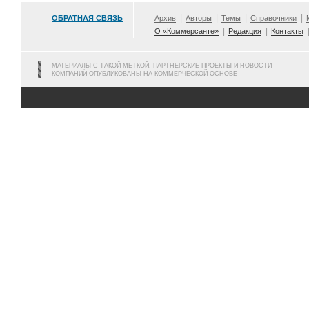
ОБРАТНАЯ СВЯЗЬ
Архив
Авторы
Темы
Справочники
О «Коммерсанте»
Редакция
Контакты
МАТЕРИАЛЫ С ТАКОЙ МЕТКОЙ, ПАРТНЕРСКИЕ ПРОЕКТЫ И НОВОСТИ
КОМПАНИЙ ОПУБЛИКОВАНЫ НА КОММЕРЧЕСКОЙ ОСНОВЕ